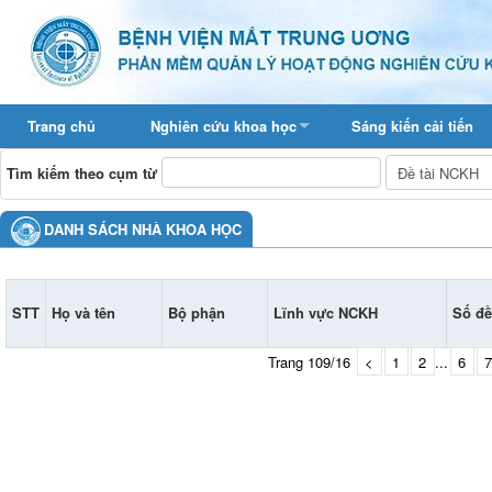
Trang chủ
Nghiên cứu khoa học
Sáng kiến cải tiến
Tìm kiếm theo cụm từ
DANH SÁCH NHÀ KHOA HỌC
STT
Họ và tên
Bộ phận
Lĩnh vực NCKH
Số đề
Trang 109/16
<
1
2
...
6