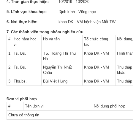
4. Thời gian thực hiện:
10/2019 - 10/2020
5. Lĩnh vực khoa học:
Dịch kính - Võng mạc
6. Nơi thực hiện:
khoa DK - VM bệnh viện Mắt TW
7. Các thành viên trong nhóm nghiên cứu
#
Học hàm học
Họ và tên
Tổ chức công
Nội dung
vị
tác
1
Ts. Bs.
TS. Hoàng Thị Thu
Khoa DK - VM
Hình thàn
Hà
2
Ts. Bs.
Nguyễn Thị Nhất
Khoa DK - VM
Thu thập 
Châu
khảo
3
Ths.bs.
Bùi Việt Hưng
Khoa DK - VM
Thu thập
Đơn vị phối hợp
#
Tên đơn vị
Nội dung phối hợp
Chưa có thông tin